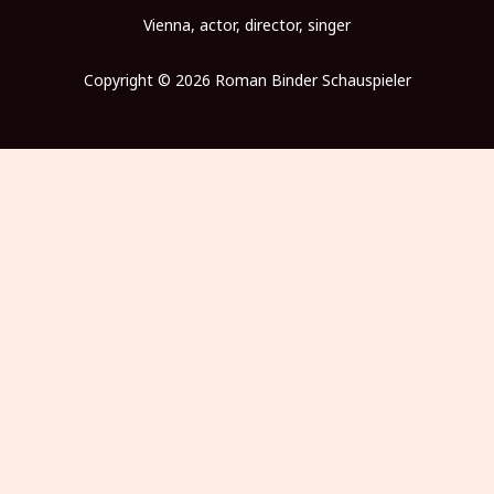
Vienna, actor, director, singer
Copyright © 2026 Roman Binder Schauspieler